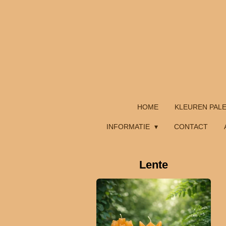
Ga
direct
naar
de
hoofdinhoud
HOME
KLEUREN PAL
INFORMATIE
CONTACT
Lente