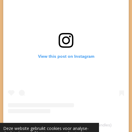
m
View this post on Instagram
A post shared by Lotsofcandles (@lotsofcandles)
Deze website gebruikt cookies voor analyse-