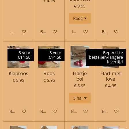
€ 4,95
€ 9,95
In winkelwagen
Bekijk details
In winkelwagen
Bekijk details
3 voor
3 voor
Beperkt te
€14,50
€14,50
bestellen/langere
levertijd
Klaproos
Roos
Hartje
Hart met
bol
love
€ 5,95
€ 5,95
€ 6,95
€ 4,95
Bekijk details
Bekijk details
Bekijk details
Bekijk details