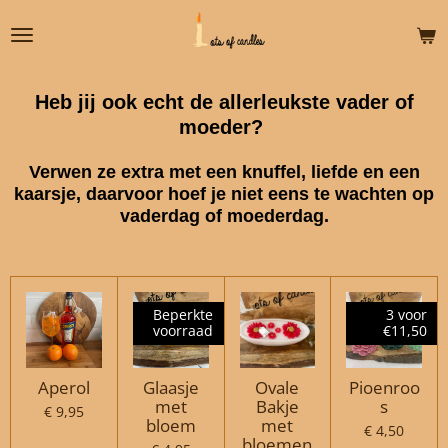
Ga
direct
naar
de
Heb jij ook echt de allerleukste vader of
hoofdinhoud
moeder?
Verwen ze extra met een knuffel, liefde en een
kaarsje, daarvoor hoef je niet eens te wachten op
vaderdag of moederdag.
Beperkte
3 voor
voorraad
€11,50
Aperol
Glaasje
Ovale
Pioenroo
met
Bakje
s
€ 9,95
bloem
met
€ 4,50
bloemen