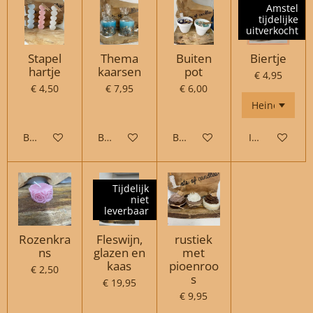
Amstel
tijdelijke
uitverkocht
Stapel
Thema
Buiten
Biertje
hartje
kaarsen
pot
€ 4,95
€ 4,50
€ 7,95
€ 6,00
Bekijk details
Bekijk details
Bekijk details
In winkelwag
Tijdelijk
niet
leverbaar
Rozenkra
Fleswijn,
rustiek
ns
glazen en
met
kaas
pioenroo
€ 2,50
s
€ 19,95
€ 9,95