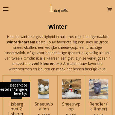
Ga
direct
naar
de
Winter
hoofdinhoud
Haal de winterse gezelligheid in huis met mijn handgemaakte
winterkaarsen
! Bestel jouw favoriete figuren. Kies uit grote
sneeuwballen, een vrolijke sneeuwpop, een prachtige
sneeuwvlok, of ga voor het schattige ijsbeertje (gezellig als set
van twee!). Omdat ik alle kaarsen zelf giet, zijn ze verkrijgbaar in
ontzettend
veel kleuren
. Mix & match jouw favoriete
wintervormen en kleuren en maak het binnen heerlijk knus!
Beperkt te
bestellen/langere
levertijd
IJsberg
Sneeuwb
Sneeuwp
Rendier (
met 2
allen
op
cilinder)
ijsberen
€ 27,50
€ 4,95
€ 6,95