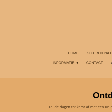
Ga
direct
naar
de
hoofdinhoud
HOME
KLEUREN PAL
INFORMATIE
CONTACT
Ontd
Tel de dagen tot kerst af met een uni