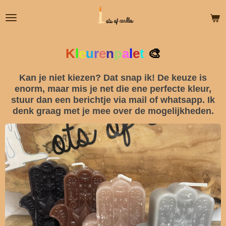
Ga
direct
naar
de
K
l
e
u
r
e
n
p
a
l
e
t
🎨
hoofdinhoud
Kan je niet kiezen? Dat snap ik! De keuze is
enorm, maar mis je net die ene perfecte kleur,
stuur dan een berichtje via mail of whatsapp. Ik
denk graag met je mee over de mogelijkheden.