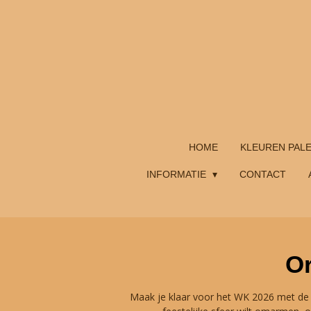
Ga
direct
naar
de
hoofdinhoud
HOME
KLEUREN PAL
INFORMATIE
CONTACT
Or
Maak je klaar voor het WK 2026 met de 