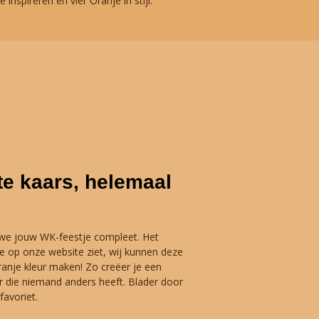
inspireren en vier Oranje in stijl.
te kaars, helemaal
 we jouw WK-feestje compleet. Het
je op onze website ziet, wij kunnen deze
ranje kleur maken! Zo creëer je een
er die niemand anders heeft. Blader door
favoriet.