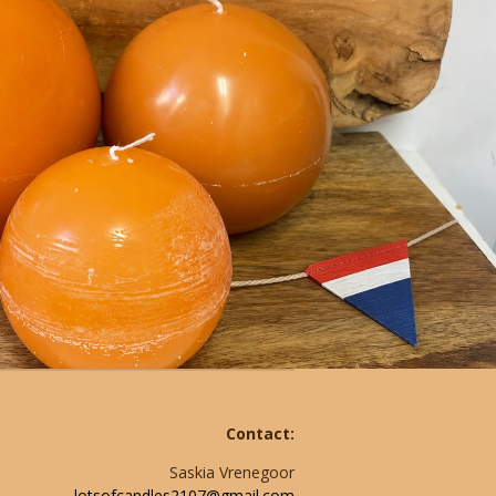
Contact:
Saskia Vrenegoor
lotsofcandles2107@gmail.com