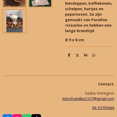
bierdoppen, koffiebonen,
schelpen, hartjes en
pepernoten. Ze zijn
gemaakt van Parafine
/stearine en hebben een
lange brandtijd.
Ø 9 x 8 cm
D
D
S
D
e
e
h
e
l
e
a
l
e
l
r
e
n
e
n
Contact:
Saskia Vrenegoor
lotsofcandles2107@gmail.com
06-53795660