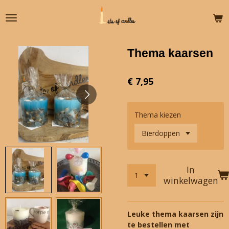
Ga
direct
naar
de
Thema kaarsen
hoofdinhoud
€ 7,95
Thema kiezen
In
winkelwagen
Leuke thema kaarsen zijn
te bestellen met