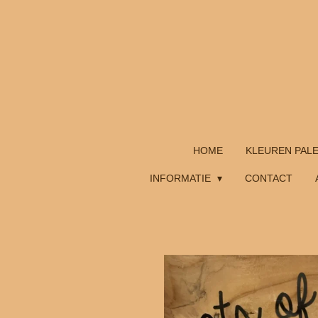
Ga
direct
naar
de
hoofdinhoud
HOME
KLEUREN PAL
INFORMATIE
CONTACT