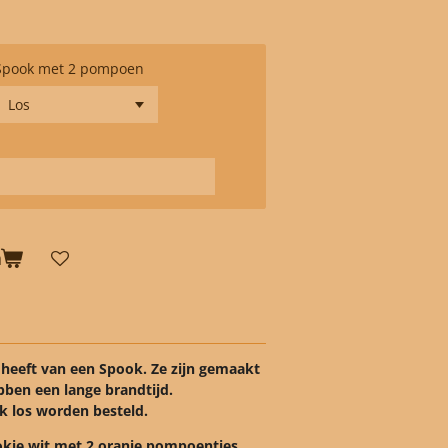
Spook met 2 pompoen
n
 heeft van een Spook. Ze zijn gemaakt
bben een lange brandtijd.
k los worden besteld.
pookje wit met 2 oranje pompoentjes