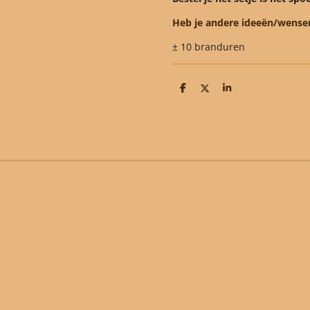
Heb je andere ideeën/wense
± 10 branduren
D
D
S
e
e
h
l
e
a
e
l
r
n
e