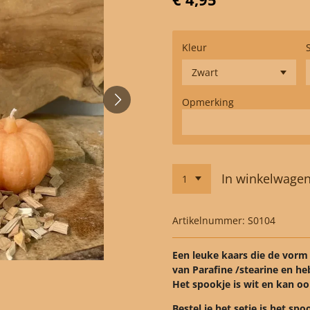
Kleur
Opmerking
In winkelwage
Artikelnummer:
S0104
Een leuke kaars die de vorm
van Parafine /stearine en he
Het spookje is wit en kan oo
Bestel je het setje is het s