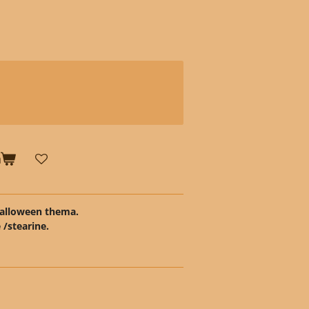
n
halloween thema.
 /stearine.