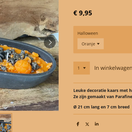
€ 9,95
Halloween
In winkelwage
Leuke decoratie kaars met 
Ze zijn gemaakt van Parafine
Ø 21 cm lang en 7 cm breed
D
D
S
e
e
h