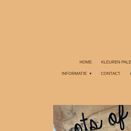
Ga
direct
naar
de
hoofdinhoud
HOME
KLEUREN PAL
INFORMATIE
CONTACT