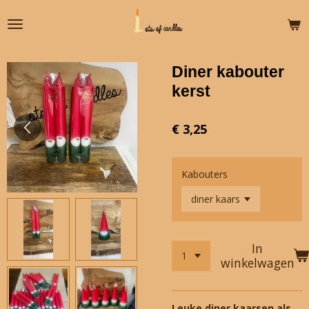
Ga
direct
naar
de
Diner kabouter
hoofdinhoud
kerst
€ 3,25
Kabouters
In
winkelwagen
Leuke diner kaarsen als