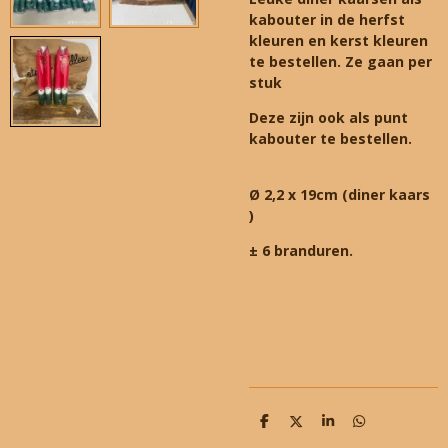
kabouter in
de herfst
kleuren en kerst kleuren
te bestellen. Ze gaan per
stuk
Deze zijn ook als punt
kabouter te bestellen.
Ø 2,2 x 19cm (diner kaars
)
± 6 branduren.
D
D
S
D
e
e
h
e