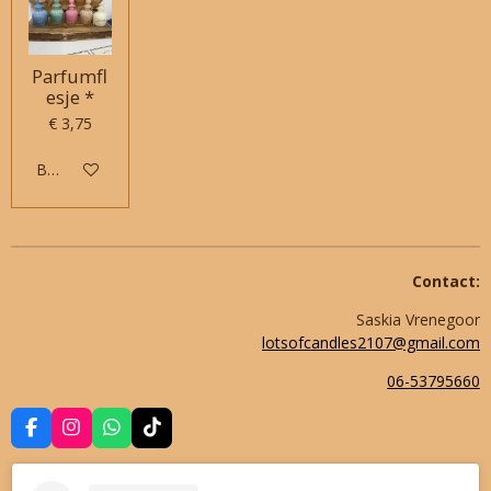
Parfumfl
esje *
€ 3,75
Bekijk details
Contact:
Saskia Vrenegoor
lotsofcandles2107@gmail.com
06-53795660
F
I
W
T
a
n
h
i
c
s
a
k
e
t
t
T