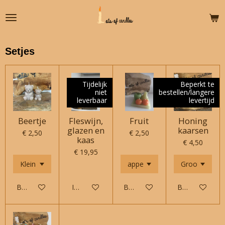
Ga
direct
naar
de
Setjes
hoofdinhoud
Tijdelijk
Beperkt te
niet
bestellen/langere
leverbaar
levertijd
Beertje
Fleswijn,
Fruit
Honing
glazen en
kaarsen
€ 2,50
€ 2,50
kaas
€ 4,50
€ 19,95
Bekijk details
In winkelwagen
Bekijk details
Bekijk details