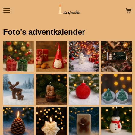
Ga
direct
naar
de
Foto's adventkalender
hoofdinhoud