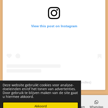
View this post on Instagram
A post shared by Lotsofcandles (@lotsofcandles)
Deze website gebruikt cookies voor analyse-
doeleinden en/of het tonen van advertenties.
Door gebruik te blijven maken van de site gaat
u hiermee akkoord.
Akkoord
E-mailadres
Telefoonnummer
Kaart
Instagram
WhatsApp