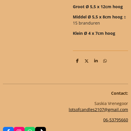
Groot Ø 5,5 x 12cm hoog
Middel Ø 5,5 x 8cm hoog
±
15 branduren
Klein Ø 4 x 7cm hoog
D
D
S
D
e
e
h
e
l
e
a
l
e
l
r
e
n
e
n
Contact:
Saskia Vrenegoor
lotsofcandles2107@gmail.com
06-53795660