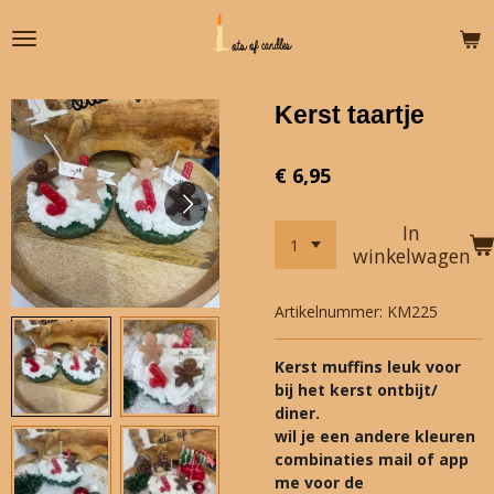
Ga
direct
naar
de
Kerst taartje
hoofdinhoud
€ 6,95
In
winkelwagen
Artikelnummer:
KM225
Kerst muffins leuk voor
bij het kerst ontbijt/
diner.
wil je een andere kleuren
combinaties mail of app
me voor de