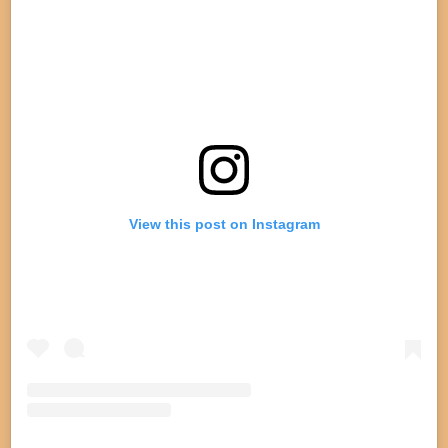
o
r
p
k
a
p
m
View this post on Instagram