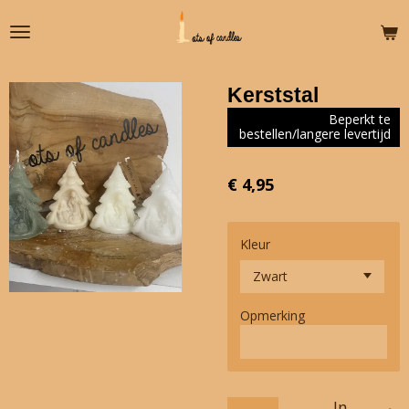
Ga
direct
naar
de
Kerststal
hoofdinhoud
Beperkt te
bestellen/langere levertijd
€ 4,95
Kleur
Opmerking
In