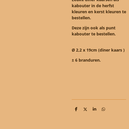
kabouter in
de herfst
kleuren en kerst kleuren te
bestellen.
Deze zijn ook als punt
kabouter te bestellen.
Ø 2,2 x 19cm (diner kaars )
± 6 branduren.
D
D
S
D
e
e
h
e
l
e
a
l
e
l
r
e
n
e
n