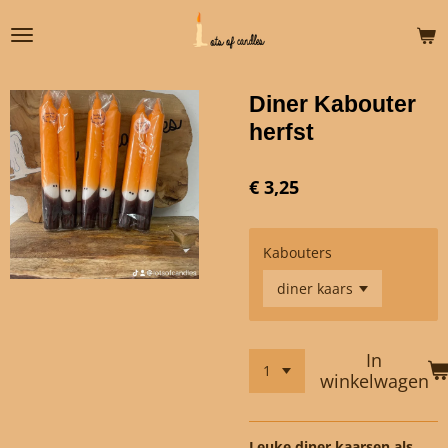
Ga
direct
naar
de
Diner Kabouter
hoofdinhoud
herfst
€ 3,25
Kabouters
In
winkelwagen
Leuke diner kaarsen als