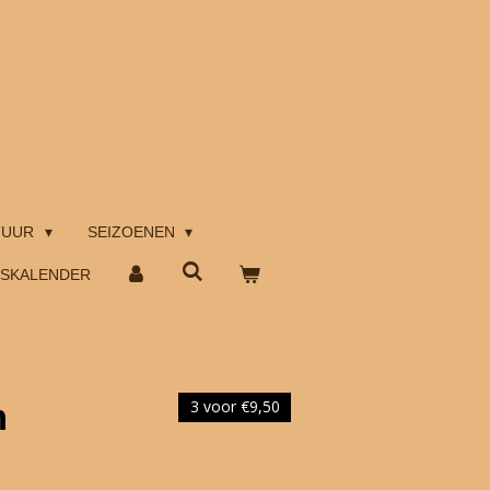
TUUR
SEIZOENEN
TSKALENDER
m
3 voor €9,50