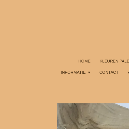
Ga
direct
naar
de
hoofdinhoud
HOME
KLEUREN PAL
INFORMATIE
CONTACT