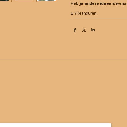
Heb je andere ideeën/wens
± 9 branduren
D
D
S
e
e
h
l
e
a
e
l
r
n
e