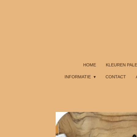
Ga
direct
naar
de
hoofdinhoud
HOME
KLEUREN PAL
INFORMATIE
CONTACT