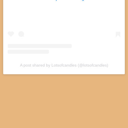
A post shared by Lotsofcandles (@lotsofcandles)