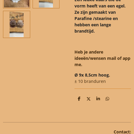
vorm heeft van een egel.
Ze zijn gemaakt van
Parafine /stearine en
hebben een lange
brandtijd.
Heb je andere
ideeën/wensen mail of app
me.
Ø 9x 8,5cm hoog.
± 10 branduren
D
D
S
D
e
e
h
e
l
e
a
l
e
l
r
e
n
e
n
Contact: