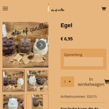
Ga
direct
naar
de
Egel
hoofdinhoud
€ 6,95
Opmerking
In
winkelwagen
Artikelnummer:
E0215
Een leuke kaars die de