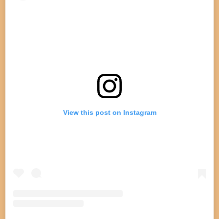
o
r
p
k
a
p
m
View this post on Instagram