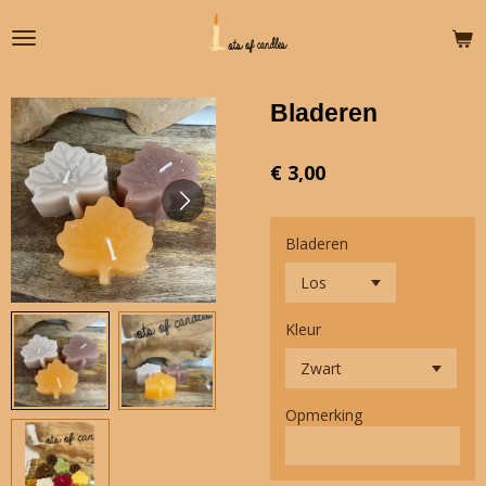
Ga
direct
naar
de
Bladeren
hoofdinhoud
€ 3,00
Bladeren
Kleur
Opmerking