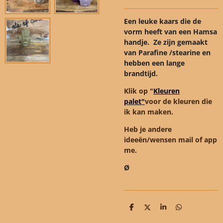
Een leuke kaars die de
vorm heeft van een Hamsa
handje. Ze zijn gemaakt
van Parafine /stearine en
hebben een lange
brandtijd.
Klik op "
Kleuren
palet"
voor de kleuren die
ik kan maken.
Heb je andere
ideeën/wensen mail of app
me.
Ø
D
D
S
D
e
e
h
e