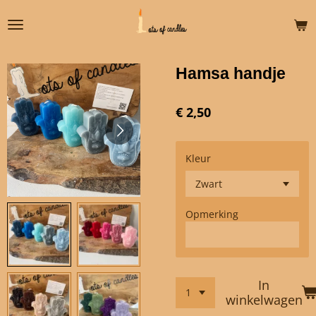
Ga
direct
naar
de
Hamsa handje
hoofdinhoud
€ 2,50
Kleur
Opmerking
In
winkelwagen