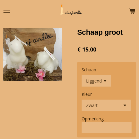
Ga
direct
naar
de
Schaap groot
hoofdinhoud
€ 15,00
Schaap
Kleur
Opmerking