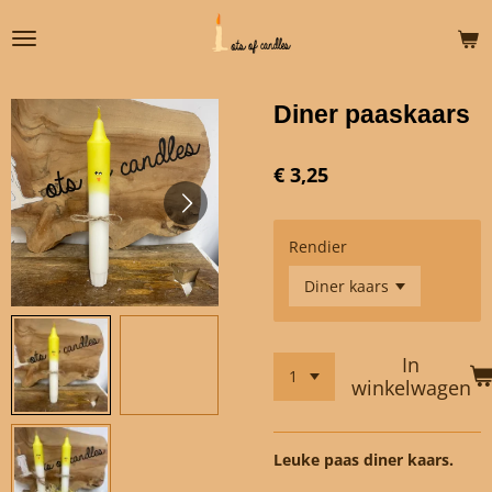
Ga
direct
naar
de
Diner paaskaars
hoofdinhoud
€ 3,25
Rendier
In
winkelwagen
Leuke paas diner kaars.