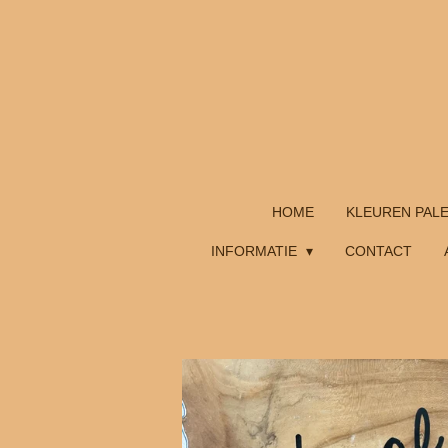
Ga
direct
naar
de
hoofdinhoud
HOME
KLEUREN PAL
INFORMATIE
CONTACT