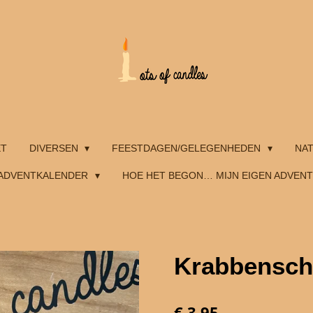
ET
DIVERSEN
FEESTDAGEN/GELEGENHEDEN
NA
ADVENTKALENDER
HOE HET BEGON… MIJN EIGEN ADVEN
Krabbensch
€ 3,95