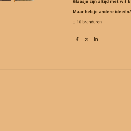
Glaasje zijn altijd met wit
Maar heb je andere ideeën
± 10 branduren
D
D
S
e
e
h
l
e
a
e
l
r
n
e