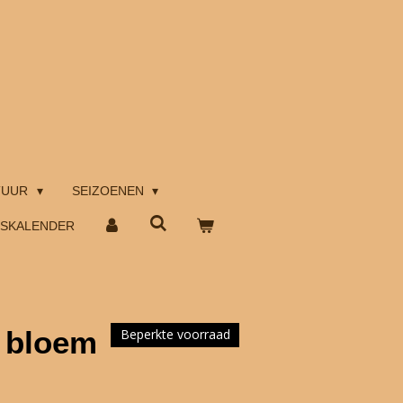
TUUR
SEIZOENEN
TSKALENDER
 bloem
Beperkte voorraad