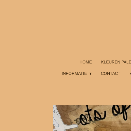
Ga
direct
naar
de
hoofdinhoud
HOME
KLEUREN PAL
INFORMATIE
CONTACT