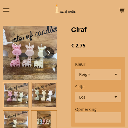
Ga
direct
naar
de
Giraf
hoofdinhoud
€ 2,75
Kleur
Setje
Opmerking