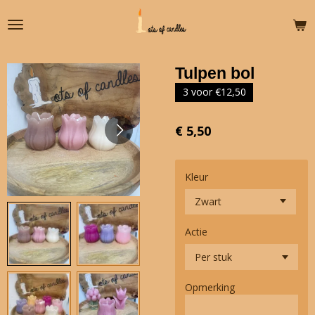
Ga
direct
naar
de
Tulpen bol
hoofdinhoud
3 voor €12,50
€ 5,50
Kleur
Actie
Opmerking