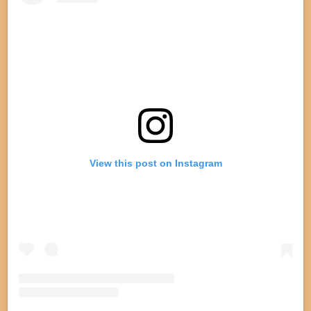
o
g
A
k
o
r
p
k
a
p
m
View this post on Instagram