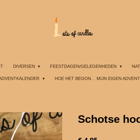
ET
DIVERSEN
FEESTDAGEN/GELEGENHEDEN
NA
ADVENTKALENDER
HOE HET BEGON… MIJN EIGEN ADVEN
Schotse ho
€ 4,95