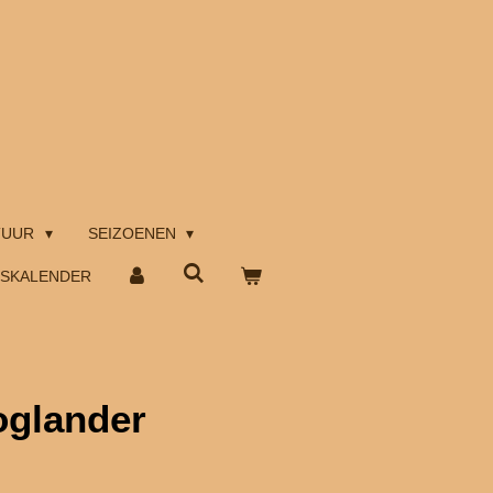
TUUR
SEIZOENEN
TSKALENDER
oglander