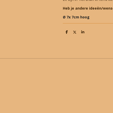
Heb je andere ideeën/wens
Ø 7x 7cm hoog
D
D
S
e
e
h
l
e
a
e
l
r
n
e