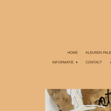
Ga
direct
naar
de
hoofdinhoud
HOME
KLEUREN PAL
INFORMATIE
CONTACT