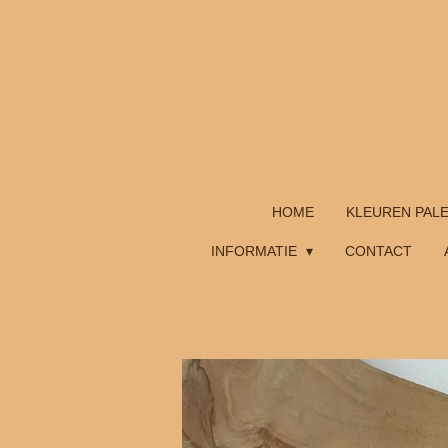
Ga
direct
naar
de
hoofdinhoud
HOME
KLEUREN PAL
INFORMATIE
CONTACT