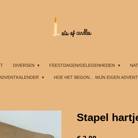
ET
DIVERSEN
FEESTDAGEN/GELEGENHEDEN
NA
ADVENTKALENDER
HOE HET BEGON… MIJN EIGEN ADVEN
Stapel hartj
€ 2,00