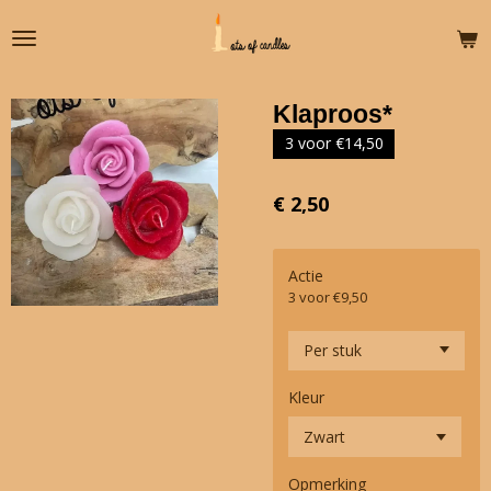
Ga
direct
naar
de
Klaproos*
hoofdinhoud
3 voor €14,50
€ 2,50
Actie
3 voor €9,50
Kleur
Opmerking