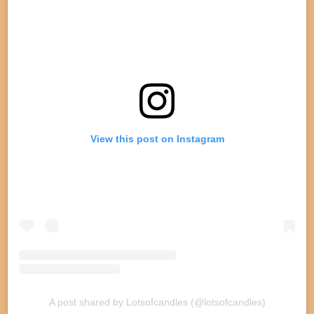
m
View this post on Instagram
A post shared by Lotsofcandles (@lotsofcandles)