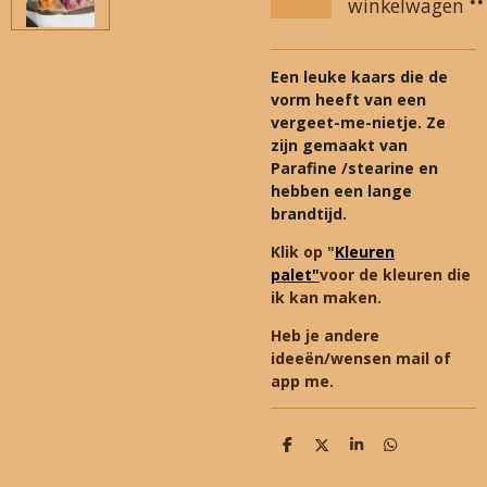
winkelwagen
Een leuke kaars die de
vorm heeft van een
vergeet-me-nietje. Ze
zijn gemaakt van
Parafine /stearine en
hebben een lange
brandtijd.
Klik op "
Kleuren
palet"
voor de kleuren die
ik kan maken.
Heb je andere
ideeën/wensen mail of
app me.
D
D
S
D
e
e
h
e
l
e
a
l