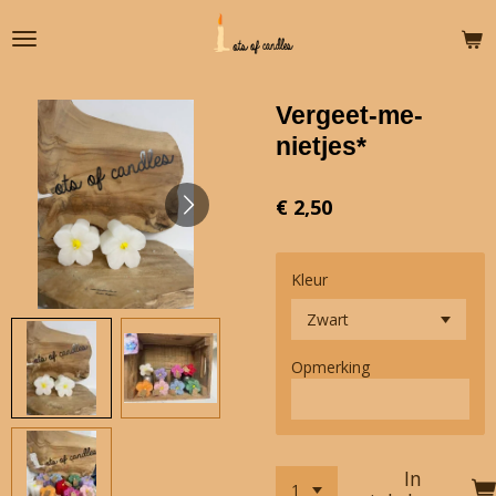
Ga
direct
naar
de
Vergeet-me-
hoofdinhoud
nietjes*
€ 2,50
Kleur
Opmerking
In