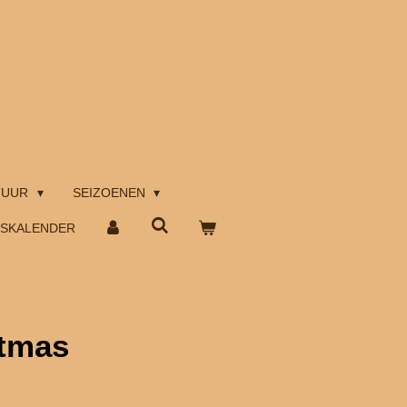
TUUR
SEIZOENEN
TSKALENDER
stmas