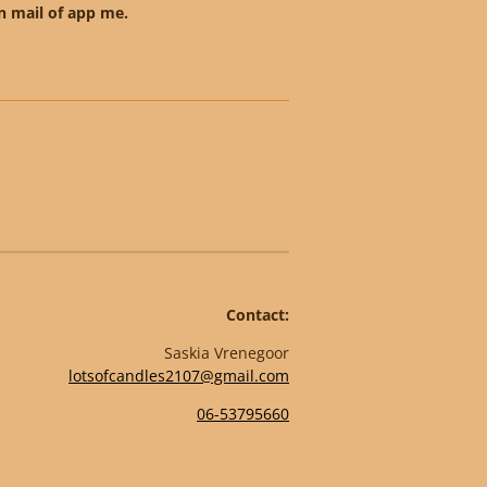
n mail of app me.
Contact:
Saskia Vrenegoor
lotsofcandles2107@gmail.com
06-53795660