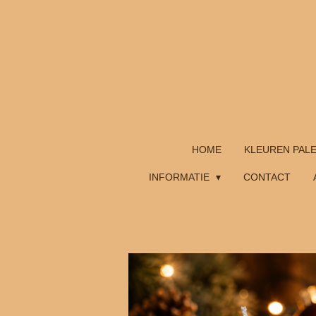
Ga
direct
naar
de
hoofdinhoud
HOME
KLEUREN PAL
INFORMATIE
CONTACT