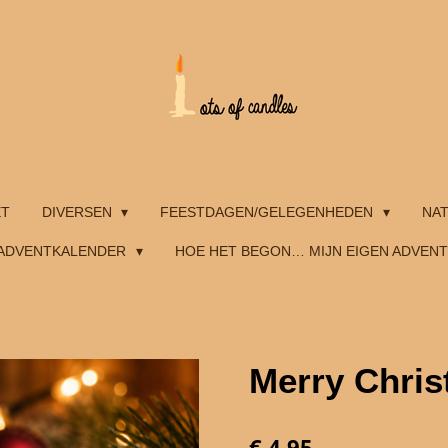
ET
DIVERSEN
FEESTDAGEN/GELEGENHEDEN
NA
ADVENTKALENDER
HOE HET BEGON… MIJN EIGEN ADVEN
Merry Chri
€ 4,95