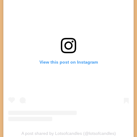
k
a
p
m
View this post on Instagram
A post shared by Lotsofcandles (@lotsofcandles)