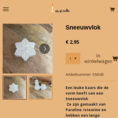
Ga
direct
naar
de
Sneeuwvlok
hoofdinhoud
€ 2,95
In
winkelwagen
Artikelnummer:
SN040
Een leuke kaars die de
vorm heeft van een
Sneeuwvlok
Ze zijn gemaakt van
Parafine /stearine en
hebben een lange