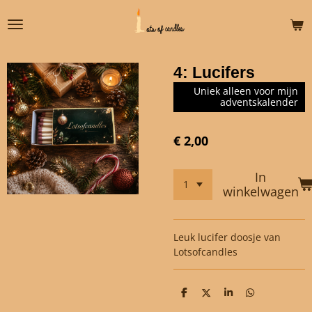
Ga
direct
naar
de
4: Lucifers
hoofdinhoud
Uniek alleen voor mijn
adventskalender
€ 2,00
In
winkelwagen
Leuk lucifer doosje van
Lotsofcandles
D
D
S
D
e
e
h
e