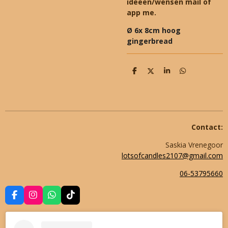
ideeën/wensen mail of
app me.
Ø 6x 8cm hoog
gingerbread
D
D
S
D
e
e
h
e
l
e
a
l
e
l
r
e
n
e
n
Contact:
Saskia Vrenegoor
lotsofcandles2107@gmail.com
06-53795660
F
I
W
T
a
n
h
i
c
s
a
k
e
t
t
T