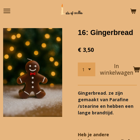
Ga
direct
naar
de
16: Gingerbread
hoofdinhoud
€ 3,50
In
winkelwagen
Gingerbread. ze zijn
gemaakt van Parafine
/stearine en hebben een
lange brandtijd.
Heb je andere