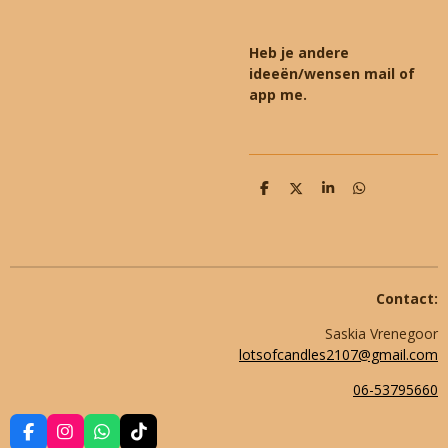
Heb je andere
ideeën/wensen mail of
app me.
D
D
S
D
e
e
h
e
l
e
a
l
e
l
r
e
n
e
n
Contact:
Saskia Vrenegoor
lotsofcandles2107@gmail.com
06-53795660
F
I
W
T