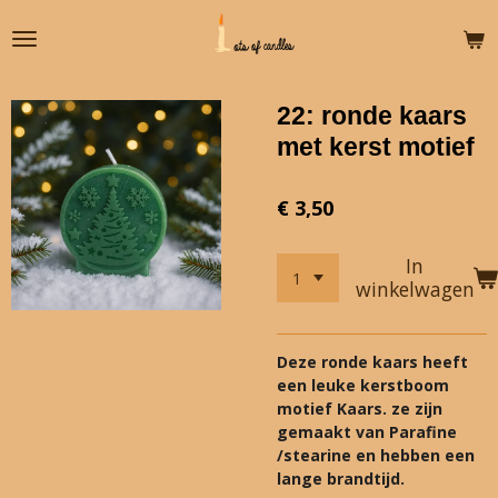
Ga
direct
naar
de
22: ronde kaars
hoofdinhoud
met kerst motief
€ 3,50
In
winkelwagen
Deze ronde kaars heeft
een leuke kerstboom
motief Kaars. ze zijn
gemaakt van Parafine
/stearine en hebben een
lange brandtijd.