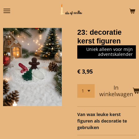
Ga
direct
naar
de
23: decoratie
hoofdinhoud
kerst figuren
Uniek alleen voor mijn
adventskalender
€ 3,95
In
winkelwagen
Van wax leuke kerst
figuren als decoratie te
gebruiken